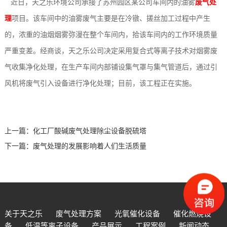
近日，天之乐环境公司承接了苏州园区某公司车间内的油雾
废气处
设
例
动
系
理
项目。该车间中的油雾废气主要是在冷镦、搓丝加工过程中产生
的，浓重的油烟烟雾弥漫在整个车间内，拾该车间内的工作环境质量
备
态
我
严重变差。经商谈，天之乐公司决定采用复合式等离子技术对烟雾废
们
气收集净化处理，在生产车间内部铺设集气罩与集气管道后，通过引
风机将废气引入设备进行净化处理；目前，该工程正在实施。
上一篇：
化工厂酸碱废气处理除尘设备脱硫塔
下一篇：
废气处理的发展影响着人们生活质量
关于天之乐
废气处理方案
光氧催化设备
催化燃烧设
备
低温等离子设备
产品展示
工程案例
新闻动态