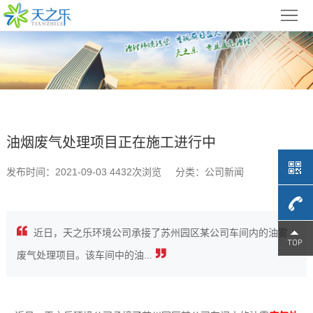
首
页
关
于
废
天
气
光
油烟废气处理项目正在施工进行中
之
处
氧
催
发布时间：2021-09-03 4432次浏览
分类：公司新闻
乐
理
催
化
低
方
化
燃
温
产
近日，天之乐环境公司承接了苏州园区某公司车间内的油雾
案
4009-
设
烧
等
品
工
废气处理项目。该车间中的油...
备
设
离
展
程
679-
新
备
子
示
案
闻
联
709