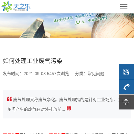
首
页
关
于
废
天
气
光
如何处理工业废气污染
之
处
氧
催
发布时间：2021-09-03 5457次浏览
分类：常见问题
乐
理
催
化
低
方
化
燃
温
产
废气处理又称废气净化。废气处理指的是针对工业场所、工厂
案
4009-
设
烧
等
品
工
车间产生的废气在对外排放前...
备
设
离
展
程
679-
新
备
子
示
案
闻
联
709