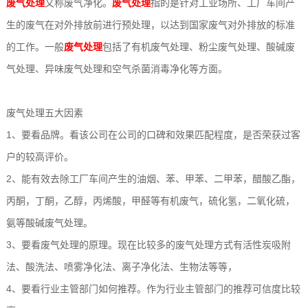
废气处理
又称废气净化。
废气处理
指的是针对工业场所、工厂车间产
设
例
动
系
生的废气在对外排放前进行预处理，以达到国家废气对外排放的标准
的工作。一般
废气处理
包括了有机废气处理、粉尘废气处理、酸碱废
备
态
我
气处理、异味废气处理和空气杀菌消毒净化等方面。
们
废气处理五大因素
1、要看品牌。看该公司在公司的口碑和效果匹配程度，是否荣获过客
户的较高评价。
2、能有效去除工厂车间产生的油烟、苯、甲苯、二甲苯，醋酸乙酯，
丙酮，丁酮，乙醇，丙烯酸，甲醛等有机废气，硫化氢，二氧化硫，
氨等酸碱废气处理。
3、要看废气处理的原理。现在比较多的废气处理方式有活性炭吸附
法、酸洗法、喷雾净化法、离子净化法、生物法等等，
4、要看行业主管部门如何推荐。作为行业主管部门的推荐可信度比较