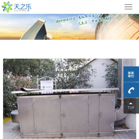
首
页
关
于
废
天
气
光
之
处
氧
催
乐
理
催
化
低
方
化
燃
温
产
案
4009-
设
烧
等
品
工
备
设
离
展
程
679-
新
备
子
示
案
闻
联
709