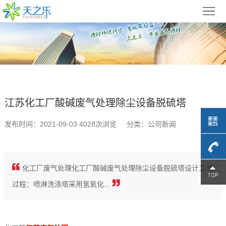
首
页
关
于
废
天
气
江
江苏化工厂酸碱废气处理除尘设备脱硫塔
之
处
苏
江
发布时间：2021-09-03 4028次浏览
分类：公司新闻
乐
理
光
苏
江
方
氧
催
苏
江
化工厂废气处理化工厂酸碱废气处理除尘设备脱硫塔设计工艺
案
4009-
催
化
低
苏
工
过程：喷淋洗涤塔采用氢氧化...
化
燃
温
产
程
679-
江
设
烧
等
品
案
苏
联
709