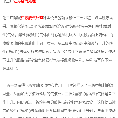
化工厂
江苏废气处理
备
设
离
展
例
新
系
化工厂酸碱
江苏废气处理
除尘设备脱硫塔设计工艺过程：喷淋洗涤塔
备
子
示
闻
我
采用氢氧化钠(NaOH)溶液(或硫酸溶液)作为吸收液来净化酸性(或碱
设
动
们
性)气体，酸性(或碱性)气体由离心通风机吸入进风段后向上流动、而
备
喷嘴喷出的中和液由上向下喷淋。从二级中喷出的中和液与上升的酸
态
性(或碱性)气体进行气液接触，吸收中和液往下湿淋二级填料层，使从
下往升的酸性(或碱性)气体获得气液接触吸收中和。中和液再向下淋一
级填料层。
再一次获得气液接触吸收中和作用，同时还增大了一级中填料的湿
淋量、从而加大了该填料层的气液比，正因为酸性(或碱性)气体是自下
往上升。因此通过一级填料层的酸性(或碱性)气体浓度高。这样使高浓
度的酸性(或碱性)气体曲折地从填料间空隙通过向上升时，与向下流动