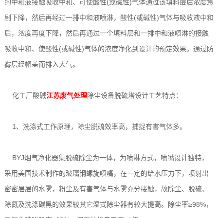
的中和液接触吸收中和、可使酸性(或碱性)气体通过该填料层后浓度急
剧下降，然后再经过一排中和液喷淋，酸性(或碱性)气体与吸收液中和
后，浓度再度下降，然后再通过一个填料层和一排中和液喷淋的接触
吸收中和、使酸性(或碱性)气体的浓度净化到设计的预定效果。通过防
雾层经帽盖而排入大气。
化工厂酸碱
江苏废气处理
除尘设备脱硫塔设计工艺特点：
1、洗涤式工作原理，除尘脱硫效率高，捕捉有害气体多。
BYJ烟气净化器集脱硫除尘为一体，为喷淋方式，喷嘴设计独特，
采用美国技术制作的玻璃钢螺旋喷嘴，在一定的给水压力下，喷射出
密密层层的水雾，粉尘及有害气体与水雾充分接触，故除尘、脱硫、
除氮及洗涤碳黑的效果较其它湿式除尘器有较大提高。除尘率≥98%，