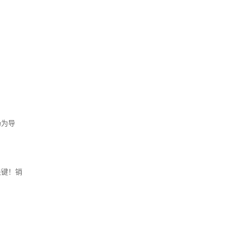
场为导
关键！销