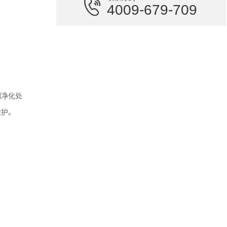
4009-679-709
常熟复合式废气净化设备承诺守信苏
州天之乐环境科技有限公司是家...
江苏衢州有机废气处理设备哪家好欢迎来电
衢州有机废气处理设备哪家好欢迎来
电诚信赢天下、匠心创未来！随...
烟净化处
江苏惠州窑炉废气处理流程欢迎来电
维护。
惠州窑炉废气处理流程欢迎来电苏州
天之乐环境科技有限公司依靠产...
江苏低温等离子设备正悄然重塑废气处理格局
最近几年，跑电子厂的时候，总能看
到那种熟悉的废气处理设备阵列...