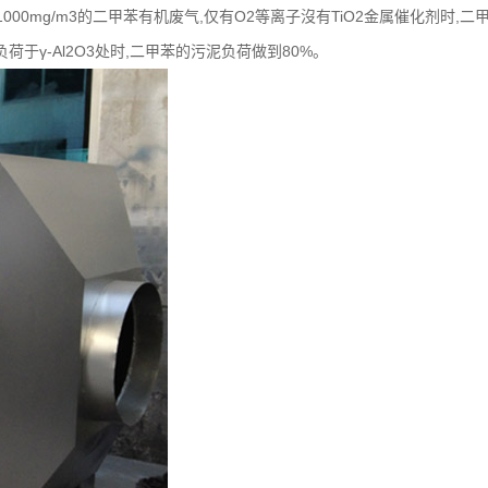
000mg/m3的二甲苯有机废气,仅有O2等离子沒有TiO2金属催化剂时,二
2负荷于γ-Al2O3处时,二甲苯的污泥负荷做到80%。