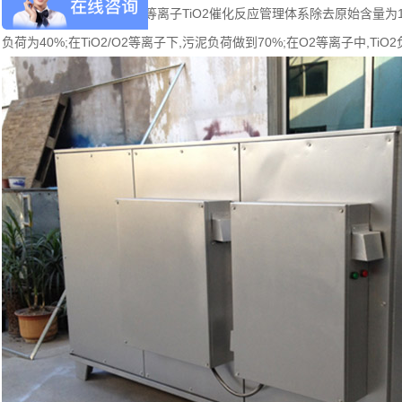
KangM等[4]在自然压下要等离子TiO2催化反应管理体系除去原始含量为1
负荷为40%;在TiO2/O2等离子下,污泥负荷做到70%;在O2等离子中,TiO