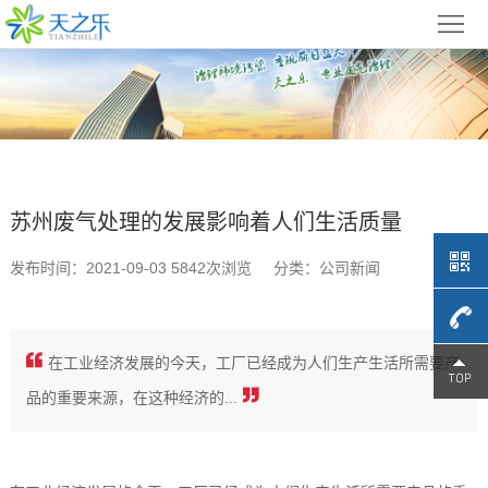
首
页
关
于
废
天
气
苏
苏州废气处理的发展影响着人们生活质量
之
处
州
苏
发布时间：2021-09-03 5842次浏览
分类：公司新闻
乐
理
光
州
苏
方
氧
催
州
苏
在工业经济发展的今天，工厂已经成为人们生产生活所需要产
案
4009-
催
化
低
州
工
品的重要来源，在这种经济的...
化
燃
温
产
程
679-
苏
设
烧
等
品
案
州
联
709