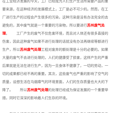
在工业经济发展的今天，工厂已经成为人们生产生活所需要产品的重
备
设
离
展
例
新
系
要来源，在这种经济的发展模式上，工厂是必不可少的。然而，在工
厂进行生产的过程会产生很多的污染，这种污染是没有办法完全的去
备
子
示
闻
我
避免的，其中废气就是一个重要的污染物，所以要进行
苏州废气处
设
动
们
理
。 工厂产生的废气不仅危害环境，而且对人体还有很多直接的
备
伤害，因此这种废气如果不进行处理的话就没有办法再继续等额进行
态
生产，所以
苏州废气处理
工程对废弃的额处理是十分的必要的。如果
大量的废气不去进行处理的，人们的健康受了损害，这样产生的严重
后果就是无法在进行生产，因为一旦身体不健康了，一切的劳动，一
切的成果都已经不再的重要。其次，这些废气也严重的影响了空气的
质量，设想生活在乌烟瘴气的环境里面，人们的生存质量也大大的下
降了。 所以
苏州废气处理
的处理已经成为保证发展的一个重要举
措，同时它深深的影响着人们生存的环境。