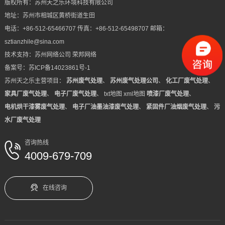
版权所有：苏州天之乐环境科技有限公司
设
例
动
地址：苏州市相城区黄桥街道生田
系
电话：+86-512-65466707 传真：+86-512-65498707 邮箱：
备
态
我
sztianzhile@sina.com
技术支持：
苏州网络公司
荣邦网络
们
备案号：
苏ICP备14023861号-1
苏州天之乐主营项目：
苏州废气处理
、
苏州废气处理公司
、
化工厂废气处理
、
家具厂废气处理
、
电子厂废气处理
、
txt地图
xml地图
喷漆厂废气处理
、
电机烘干漆雾废气处理
、
电子厂油墨油漆废气处理
、
紧固件厂油烟废气处理
、
污
水厂废气处理
咨询热线
4009-679-709
在线咨询