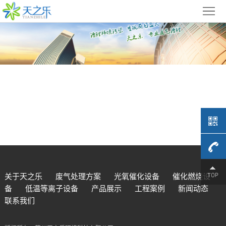
首
页
关
于
废
天
气
光
之
处
氧
催
乐
理
催
化
低
方
化
燃
温
产
案
4009-
设
烧
等
品
工
关于天之乐
废气处理方案
光氧催化设备
催化燃烧设
备
低温等离子设备
产品展示
工程案例
新闻动态
备
设
离
展
程
679-
新
联系我们
备
子
示
案
闻
联
709