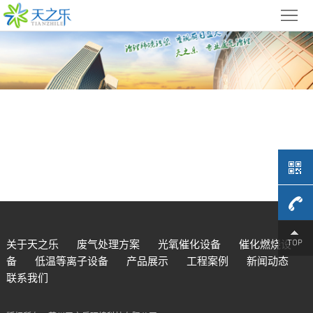
首
页
关
于
废
天
气
光
之
处
氧
催
乐
理
催
化
低
方
化
燃
温
产
案
4009-
设
烧
等
品
工
关于天之乐
废气处理方案
光氧催化设备
催化燃烧设
备
低温等离子设备
产品展示
工程案例
新闻动态
备
设
离
展
程
679-
新
联系我们
备
子
示
案
闻
联
709