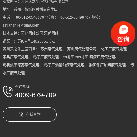
版权所有：苏州天之乐环境科技有限公司
设
例
动
地址：苏州市相城区黄桥街道生田
系
电话：+86-512-65466707 传真：+86-512-65498707 邮箱：
备
态
我
sztianzhile@sina.com
技术支持：
苏州网络公司
荣邦网络
们
备案号：
苏ICP备14023861号-1
苏州天之乐主营项目：
苏州废气处理
、
苏州废气处理公司
、
化工厂废气处理
、
家具厂废气处理
、
电子厂废气处理
、
txt地图
xml地图
喷漆厂废气处理
、
电机烘干漆雾废气处理
、
电子厂油墨油漆废气处理
、
紧固件厂油烟废气处理
、
污
水厂废气处理
咨询热线
4009-679-709
在线咨询